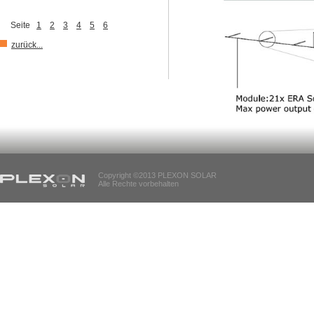
Seite
1
2
3
4
5
6
zurück...
Copyright ©2013 PLEXON SOLAR
Alle Rechte vorbehalten