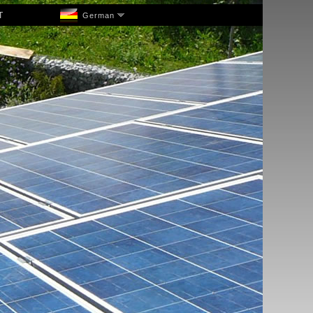
T
German